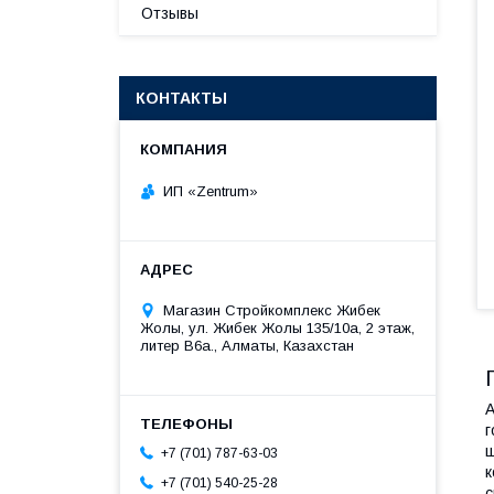
Отзывы
КОНТАКТЫ
ИП «Zentrum»
Магазин Стройкомплекс Жибек
Жолы, ул. Жибек Жолы 135/10а, 2 этаж,
литер В6а., Алматы, Казахстан
А
г
ш
+7 (701) 787-63-03
к
+7 (701) 540-25-28