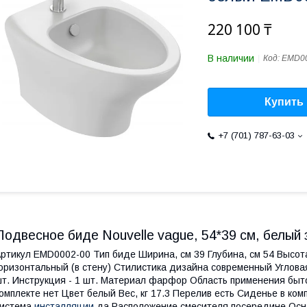
220 100 ₸
В наличии
Код:
EMD00
Купить
+7 (701) 787-63-03
Подвесное биде Nouvelle vague, 54*39 см, белый 
ртикул EMD0002-00 Тип биде Ширина, см 39 Глубина, см 54 Высот
оризонтальный (в стену) Стилистика дизайна современный Углова
т. Инструкция - 1 шт. Материал фарфор Область применения быт
омплекте нет Цвет белый Вес, кг 17.3 Перелив есть Сиденье в ко
система
инсталляции
да Расположение смесителя посередине Осн