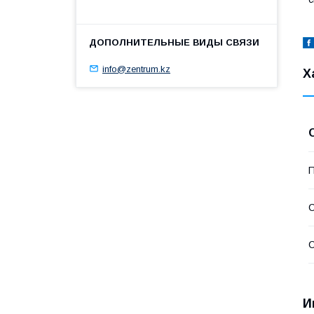
info@zentrum.kz
Х
П
С
С
И