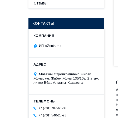
Отзывы
КОНТАКТЫ
ИП «Zentrum»
Магазин Стройкомплекс Жибек
Жолы, ул. Жибек Жолы 135/10а, 2 этаж,
литер В6а., Алматы, Казахстан
А
п
п
Н
+7 (701) 787-63-03
м
с
+7 (701) 540-25-28