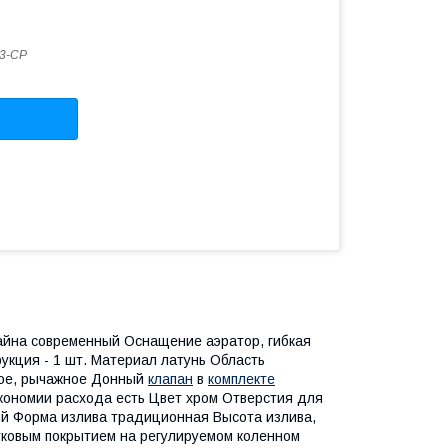
3-CP
айна современный Оснащение аэратор, гибкая
укция - 1 шт. Материал латунь Область
ное, рычажное Донный
клапан
в
комплекте
кономии расхода есть Цвет хром Отверстия для
ый Форма излива традиционная Высота излива,
тковым покрытием на регулируемом коленном