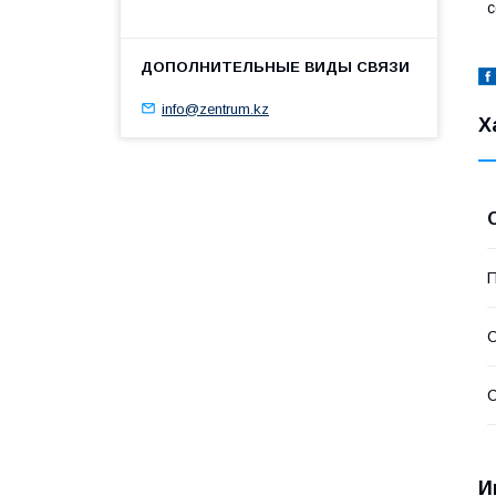
с
info@zentrum.kz
Х
П
С
С
И