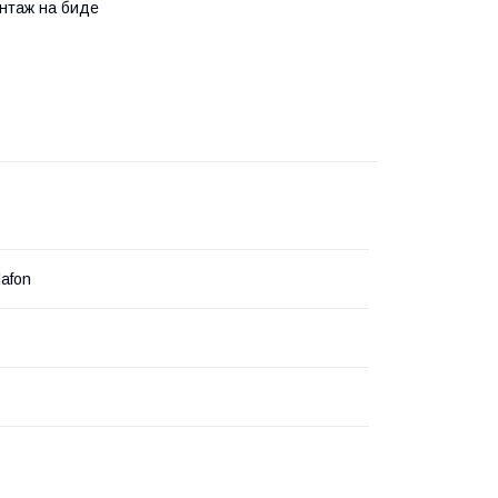
онтаж на биде
lafon