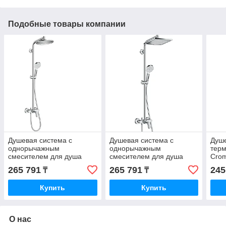
Подобные товары компании
Душевая система с
Душевая система с
Душе
однорычажным
однорычажным
терм
смесителем для душа
смесителем для душа
Crom
Crometta S Showerpipe
Crometta E Crometta E 240
240 
265 791
265 791
245
₸
₸
240 1jet HG27269000
1jet Showerpipe
HG27284000
Купить
Купить
О нас