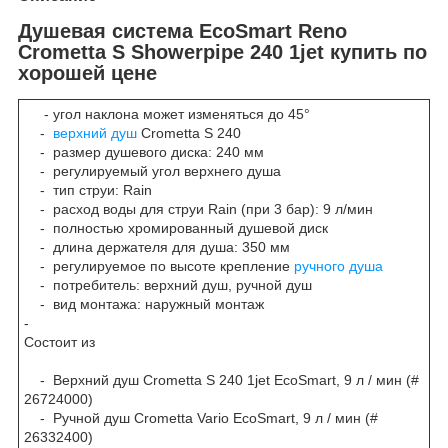
Душевая система EcoSmart Reno
Crometta S Showerpipe 240 1jet купить по
хорошей цене
- угол наклона может изменяться до 45°
-
верхний душ
Crometta S 240
- размер душевого диска: 240 мм
- регулируемый угол верхнего душа
- тип струи: Rain
- расход воды для струи Rain (при 3 бар): 9 л/мин
- полностью хромированный душевой диск
- длина держателя для душа: 350 мм
- регулируемое по высоте крепление
ручного душа
- потребитель: верхний душ, ручной душ
- вид монтажа: наружный монтаж
-
Состоит из
- Верхний душ Crometta S 240 1jet EcoSmart, 9 л / мин (#
26724000)
- Ручной душ Crometta Vario EcoSmart, 9 л / мин (#
26332400)