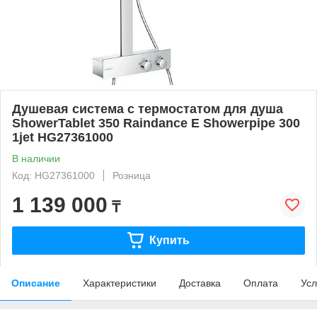
Душевая система с термостатом для душа
ShowerTablet 350 Raindance E Showerpipe 300
1jet HG27361000
В наличии
Код: HG27361000
Розница
1 139 000
₸
Купить
Описание
Характеристики
Доставка
Оплата
Усл