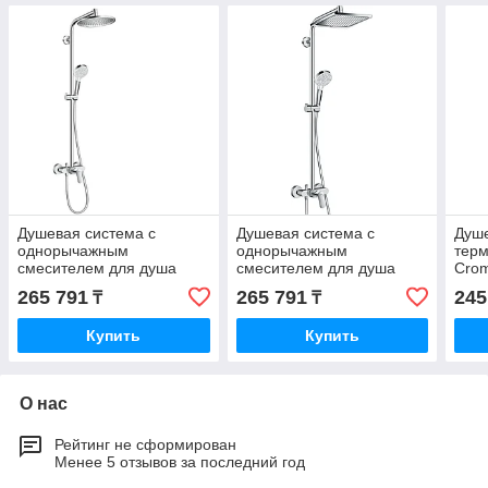
Душевая система с
Душевая система с
Душе
однорычажным
однорычажным
терм
смесителем для душа
смесителем для душа
Crom
Crometta S Showerpipe
Crometta E Crometta E 240
240 
265 791
265 791
245
₸
₸
240 1jet HG27269000
1jet Showerpipe
HG27284000
Купить
Купить
О нас
Рейтинг не сформирован
Менее 5 отзывов за последний год