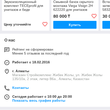
Звукоизоляционный
Смывной бачок скрытого
Вста
комплект TECEprofil для
монтажа Viega Visign 2H
затв
унитазов и биде
622220 для унитазов
583
80 000
30 
₸
Цену уточняйте
Купить
О нас
Рейтинг не сформирован
Менее 5 отзывов за последний год
Работает с 18.02.2016
г. Алматы
Магазин Стройкомплекс Жибек Жолы, ул. Жибек Жолы
135/10а, 2 этаж, литер В6а., Алматы, Казахстан
Контакты
Сегодня работает с 10:00 до 20:00
Показать весь график работы