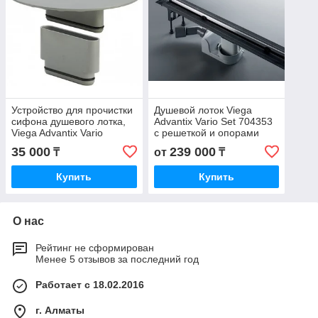
Устройство для прочистки
Душевой лоток Viega
сифона душевого лотка,
Advantix Vario Set 704353
Viega Advantix Vario
с решеткой и опорами
689711
35 000
239 000
₸
от
₸
Купить
Купить
О нас
Рейтинг не сформирован
Менее 5 отзывов за последний год
Работает с 18.02.2016
г. Алматы