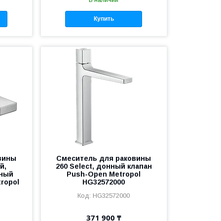
В наличии
Купить
вины
Смеситель для раковины
й,
260 Select, донный клапан
нный
Push-Open Metropol
ropol
HG32572000
HG32572000
371 900 ₸