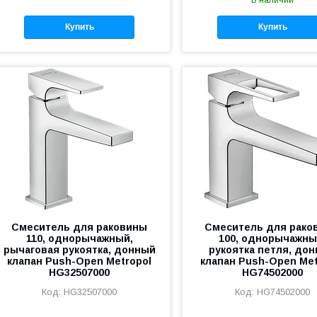
В наличии
Купить
Купить
Смеситель для раковины
Смеситель для рако
110, однорычажный,
100, однорычажны
рычаговая рукоятка, донный
рукоятка петля, до
клапан Push-Open Metropol
клапан Push-Open Met
HG32507000
HG74502000
HG32507000
HG74502000