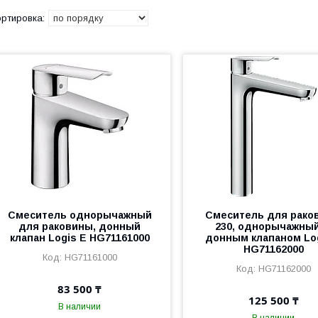
Смеситель однорычажный
Смеситель для рако
для раковины, донный
230, однорычажный
клапан Logis E HG71161000
донным клапаном Lo
HG71162000
HG71161000
HG71162000
83 500 ₸
125 500 ₸
В наличии