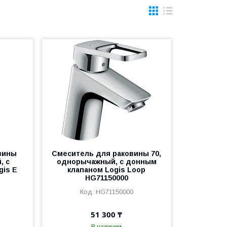
вины
Смеситель для раковины 70,
, с
однорычажный, с донным
gis E
клапаном Logis Loop
HG71150000
HG71150000
51 300 ₸