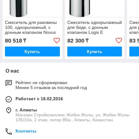
Смеситель для раковины
Смеситель однорычажный
Сме
100, однорычажный, с
для биде, с донным
для 
донным клапаном Novus
клапаном Logis E
клап
HG71030000
HG71232000
HG7
80 518
82 300
83 
₸
₸
Купить
Купить
О нас
Рейтинг не сформирован
Менее 5 отзывов за последний год
Работает с 18.02.2016
г. Алматы
Магазин Стройкомплекс Жибек Жолы, ул. Жибек Жолы
135/10а, 2 этаж, литер В6а., Алматы, Казахстан
Контакты