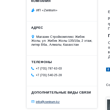
ИП «Zentrum»
Е
р
г
П
Магазин Стройкомплекс Жибек
Жолы, ул. Жибек Жолы 135/10а, 2 этаж,
С
литер В6а., Алматы, Казахстан
о
в
Д
+7 (701) 787-63-03
+7 (701) 540-25-28
info@zentrum.kz