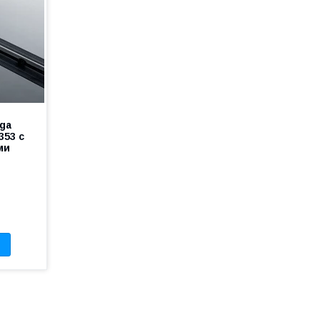
ga
353 с
ми