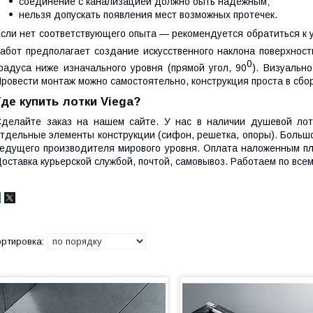
соединение с канализацией должно быть надежным;
нельзя допускать появления мест возможных протечек.
сли нет соответствующего опыта — рекомендуется обратиться к
абот предполагает создание искусственного наклона поверхност
0
радуса ниже изначального уровня (прямой угол, 90
). Визуальн
ровести монтаж можно самостоятельно, конструкция проста в сбор
Где купить лотки Viega?
делайте заказ на нашем сайте. У нас в наличии душевой лото
тдельные элементы конструкции (сифон, решетка, опоры). Боль
едущего производителя мирового уровня. Оплата наложенным пл
оставка курьерской службой, почтой, самовывоз. Работаем по всем