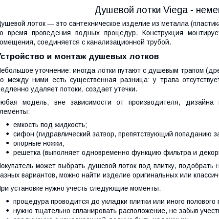
Душевой лотки Viega - неме
ушевой лоток — это сантехническое изделие из металла (пластик
о время проведения водных процедур. Конструкция монтируе
омещения, соединяется с канализационной трубой.
Устройство и монтаж душевых лотков
ебольшое уточнение: иногда лотки путают с душевым трапом (др
о между ними есть существенная разница: у трапа отсутствует
едленно удаляет потоки, создает утечки.
Любая модель, вне зависимости от производителя, дизайна 
лементы:
емкость под жидкость;
сифон (гидравлический затвор, препятствующий попаданию за
опорные ножки;
решетка (выполняет одновременно функцию фильтра и декор
окупатель может выбрать душевой лоток под плитку, подобрать 
азных вариантов, можно найти изделие оригинальных или классич
ри установке нужно учесть следующие моменты:
процедура проводится до укладки плитки или иного полового 
нужно тщательно спланировать расположение, не забыв учест