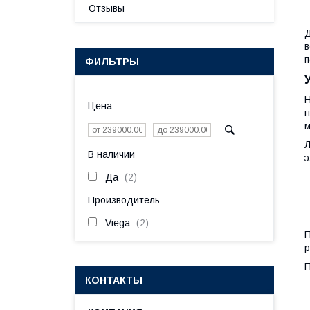
Отзывы
Д
в
п
ФИЛЬТРЫ
Н
Цена
н
м
В наличии
э
Да
2
Производитель
Viega
2
П
р
П
КОНТАКТЫ