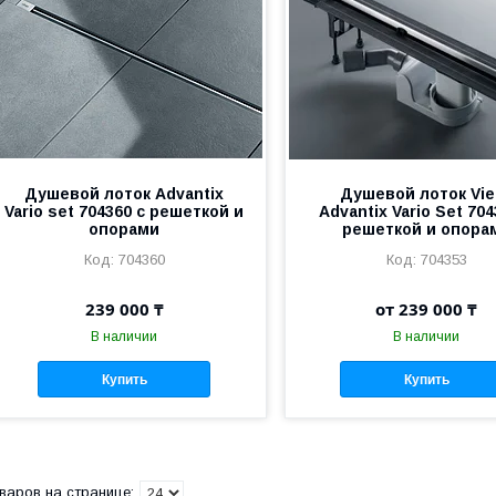
Душевой лоток Advantix
Душевой лоток Vie
Vario set 704360 с решеткой и
Advantix Vario Set 704
опорами
решеткой и опора
704360
704353
239 000 ₸
от 239 000 ₸
В наличии
В наличии
Купить
Купить