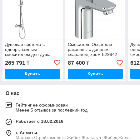
Душевая система с
Смеситель Oscar для
Душе
однорычажным
раковины с донным
одн
смесителем для душа
клапаном, хром E29842-
смес
Crometta S Showerpipe
CP
Crom
265 791
87 400
612
₸
₸
240 1jet HG27269000
Show
HG2
Купить
Купить
О нас
Рейтинг не сформирован
Менее 5 отзывов за последний год
Работает с 18.02.2016
г. Алматы
Магазин Стройкомплекс Жибек Жолы, ул. Жибек Жолы