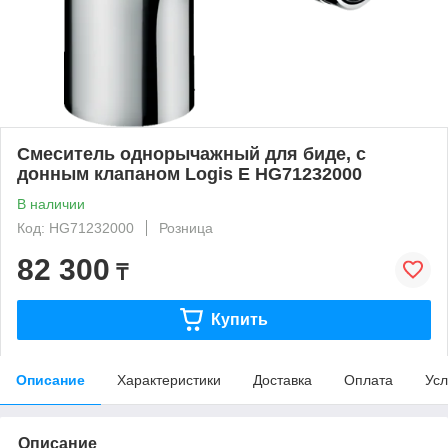
Смеситель однорычажный для биде, с
донным клапаном Logis E HG71232000
В наличии
Код: HG71232000
Розница
82 300
₸
Купить
Описание
Характеристики
Доставка
Оплата
Усл
Описание