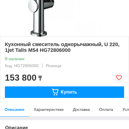
Кухонный смеситель однорычажный, U 220,
1jet Talis M54 HG72806000
В наличии
Код: HG72806000
Розница
153 800
₸
Купить
Описание
Характеристики
Доставка
Оплата
Усл
Описание