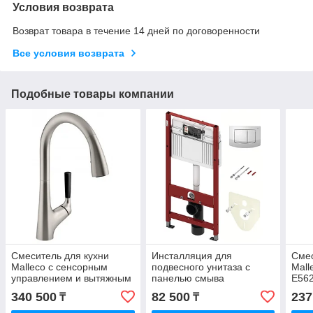
Условия возврата
Возврат товара в течение 14 дней по договоренности
Все условия возврата
Подобные товары компании
Смеситель для кухни
Инсталляция для
Смес
Malleco с сенсорным
подвесного унитаза с
Mall
управлением и вытяжным
панелью смыва
E56
изливом, матовый хром
ТЕСЕambia
340 500
82 500
237
₸
₸
E77748-VS