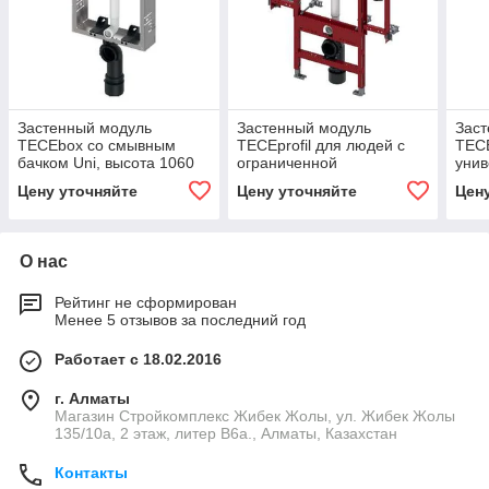
Застенный модуль
Застенный модуль
Заст
TECEbox со смывным
TECEprofil для людей с
TECE
бачком Uni, высота 1060
ограниченной
уни
мм
подвижностью
бачк
Цену уточняйте
Цену уточняйте
Цен
унит
О нас
Рейтинг не сформирован
Менее 5 отзывов за последний год
Работает с 18.02.2016
г. Алматы
Магазин Стройкомплекс Жибек Жолы, ул. Жибек Жолы
135/10а, 2 этаж, литер В6а., Алматы, Казахстан
Контакты