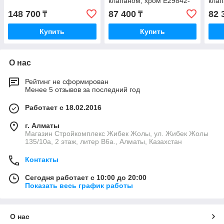
клапаном, хром E29842-
клап
CP
HG7
148 700
87 400
82 
₸
₸
Купить
Купить
О нас
Рейтинг не сформирован
Менее 5 отзывов за последний год
Работает с 18.02.2016
г. Алматы
Магазин Стройкомплекс Жибек Жолы, ул. Жибек Жолы
135/10а, 2 этаж, литер В6а., Алматы, Казахстан
Контакты
Сегодня работает с 10:00 до 20:00
Показать весь график работы
О нас