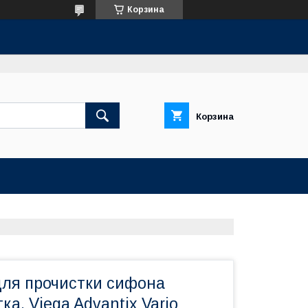
Корзина
Корзина
для прочистки сифона
ка, Viega Advantix Vario