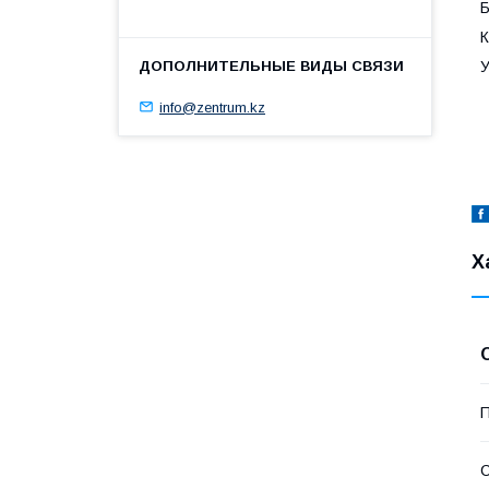
К
У
info@zentrum.kz
Х
П
С