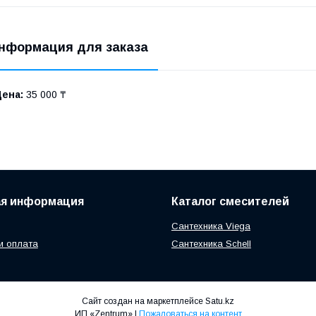
нформация для заказа
Цена:
35 000 ₸
ая информация
Каталог смесителей
Сантехника Viega
и оплата
Сантехника Schell
Сайт создан на маркетплейсе
Satu.kz
ИП «Zentrum» |
Пожаловаться на контент