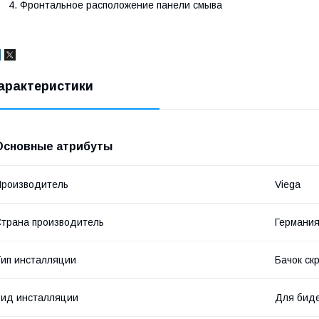
Фронтальное расположение панели смыва
арактеристики
Основные атрибуты
роизводитель
Viega
трана производитель
Германи
ип инсталляции
Бачок ск
ид инсталляции
Для бид