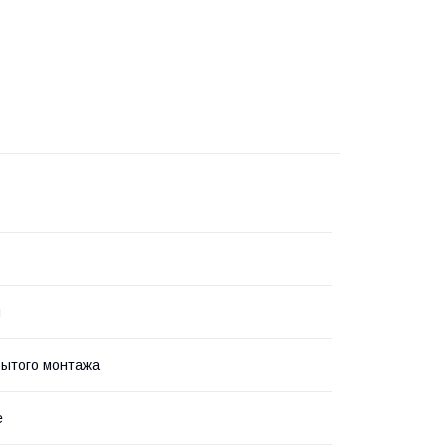
я
рытого монтажа
е