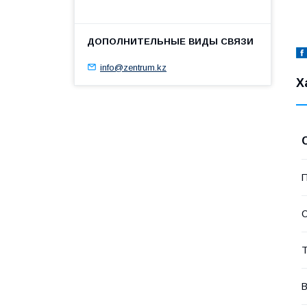
info@zentrum.kz
Х
П
С
Т
В